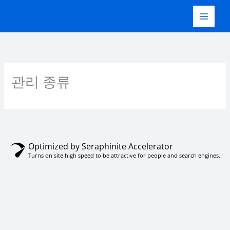
콘
텐
츠
로
건
너
뛰
관리 종류
기
Optimized by Seraphinite Accelerator
Turns on site high speed to be attractive for people and search engines.