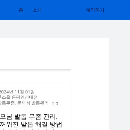
홈
소개
관리 종류
예약하기
2024년 11월 01일
풋스올 은평연신내점
발톱무좀, 문제성 발톱관리
0
모님 발톱 무좀 관리,
꺼워진 발톱 해결 방법