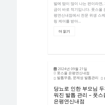
발에 땀이 많이 나는 편이라면,
금이 바로 적기입니다. 풋스올 
평연신내점에서 전문 위생 스
링 케어를 받아...
더 읽기
2024년 09월 21일
풋스올 은평연신내점
발톱무좀, 문제성 발톱관리
당뇨로 인한 부모님 
워진 발톱 관리 – 풋스
은평연신내점