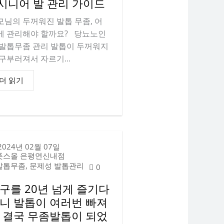
 시니어 발 관리 가이드
모님의 두꺼워진 발톱 무좀, 어
게 관리해야 할까요? 당뇨노인
 발톱무좀 관리 발톱이 두꺼워지
 구부러져서 자르기...
더 읽기
2024년 02월 07일
풋스올 은평연신내점
발톱무좀, 문제성 발톱관리
0
구를 20년 넘게 즐기다
니 발톱이 여러번 빠져
 결국 무좀발톱이 되었