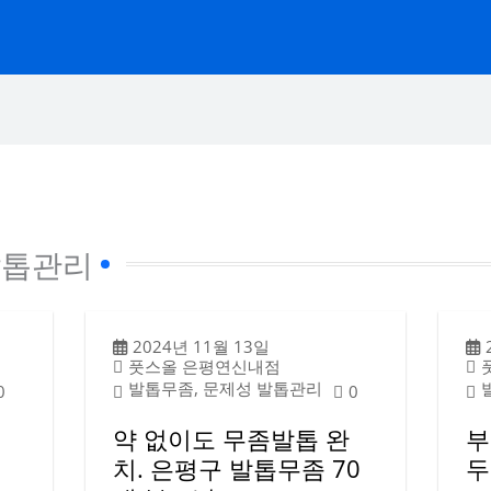
발톱관리
2024년 11월 13일
풋스올 은평연신내점
발톱무좀, 문제성 발톱관리
0
0
벽
약 없이도 무좀발톱 완
부
치. 은평구 발톱무좀 70
두