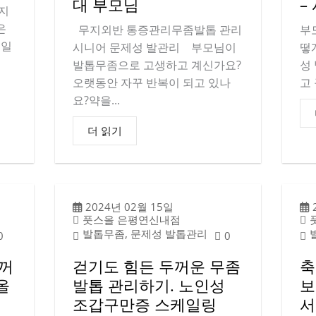
대 부모님
–
 지
은
무지외반 통증관리무좀발톱 관리
부
케일
시니어 문제성 발관리 부모님이
떻
발톱무좀으로 고생하고 계신가요?
성
오랫동안 자꾸 반복이 되고 있나
고
요?약을...
더 읽기
2024년 02월 15일
풋스올 은평연신내점
발톱무좀, 문제성 발톱관리
0
0
두꺼
걷기도 힘든 두꺼운 무좀
축
올
발톱 관리하기. 노인성
보
조갑구만증 스케일링
서