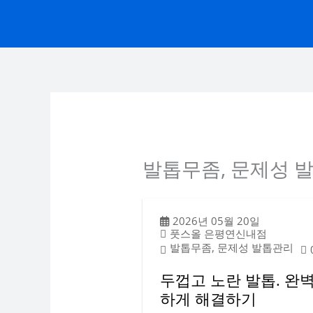
콘
텐
츠
로
건
너
뛰
기
발톱무좀, 문제성 
2026년 05월 20일
풋스올 은평연신내점
발톱무좀, 문제성 발톱관리
두껍고 노란 발톱. 완
하게 해결하기