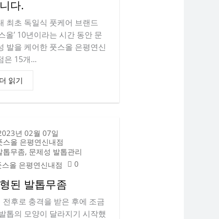
니다.
내 최초 독일식 풋케어 브랜드
풋스올’ 10년이라는 시간 동안 문
성 발을 케어한 풋스올 은평연신
은 15개...
더 읽기
2023년 02월 07일
풋스올 은평연신내점
발톱무좀, 문제성 발톱관리
0
풋스올 은평연신내점
형된 발톱무좀
년 전후로 충격을 받은 후에 조금
 발톱의 모양이 달라지기 시작했