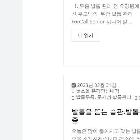
1. 무좀 발톱 관리 전 요양원에
신 부모님의 무좀 발톱 관리
Foot’all Senior 시니어 발...
더 읽기
2023년 03월 31일
풋스올 은평연신내점
발톱무좀, 문제성 발톱관리
발톱을 뜯는 습관,발
좀
오늘은 많이 좋아지고 있는 발
좀을 소개하겠습니다 평소에 