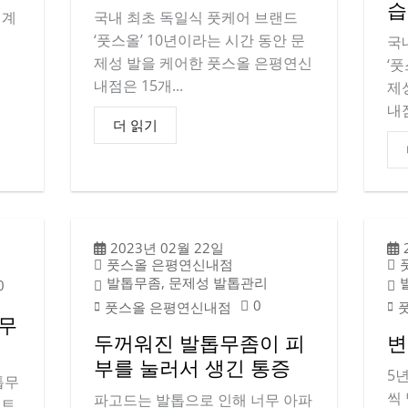
습
 계
국내 최초 독일식 풋케어 브랜드
‘풋스올’ 10년이라는 시간 동안 문
국
제성 발을 케어한 풋스올 은평연신
‘
내점은 15개...
제
내점
더 읽기
2023년 02월 22일
풋스올 은평연신내점
발톱무좀, 문제성 발톱관리
0
0
풋스올 은평연신내점
톱무
두꺼워진 발톱무좀이 피
변
부를 눌러서 생긴 통증
5
톱무
씩
파고드는 발톱으로 인해 너무 아파
스트